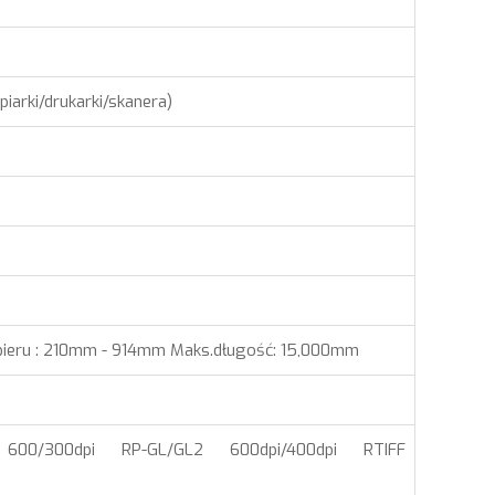
piarki/drukarki/skanera)
apieru : 210mm - 914mm Maks.długość: 15,000mm
00/300dpi RP-GL/GL2 600dpi/400dpi RTIFF