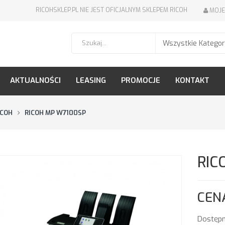
RICOHSKLEP.PL NIE JEST OFICJALNYM SKLEPEM RICOH
MOJE
AKTUALNOŚCI
LEASING
PROMOCJE
KONTAKT
ICOH
RICOH MP W7100SP
RIC
CEN
Dostępn