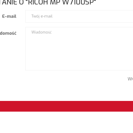
ANIE O "RICOH MP W7100SP"
E-mail
domość
Wy