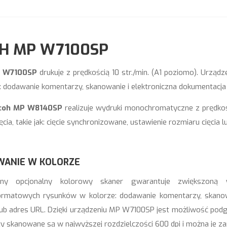
OH MP W7100SP
P W7100SP
drukuje z prędkością 10 str./min. (A1 poziomo). Urz
: dodawanie komentarzy, skanowanie i elektroniczna dokumentacja p
coh MP W8140SP
realizuje wydruki monochromatyczne z prędkoś
cia, takie jak: cięcie synchronizowane, ustawienie rozmiaru cięcia l
ANIE W KOLORZE
y opcjonalny kolorowy skaner gwarantuje zwiększoną w
rmatowych rysunków w kolorze: dodawanie komentarzy, skanowani
lub adres URL. Dzięki urządzeniu MP W7100SP jest możliwość pod
 skanowane są w najwyższej rozdzielczości 600 dpi i można je zap