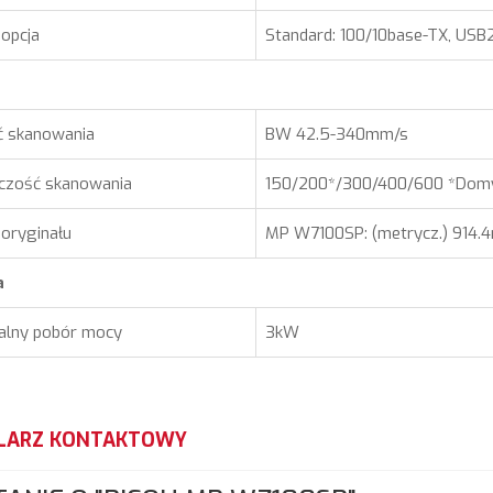
 opcja
Standard: 100/10base-TX, USB2
ć skanowania
BW 42.5-340mm/s
lczość skanowania
150/200*/300/400/600 *Domyś
oryginału
MP W7100SP: (metrycz.) 914
a
lny pobór mocy
3kW
LARZ KONTAKTOWY