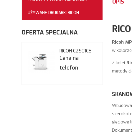
OPIS
UŻYWANE DRUKARKI RICOH
RIC
OFERTA SPECJALNA
Ricoh M
w kolorze
RICOH C2501CE
Cena na
Z kolei
Ri
telefon
metody cię
SKANOW
Wbudowan
szerokofo
sieciowe 
Dokumenty