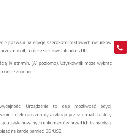
ądzenie pozwala na edycję szerokoformatowych rysunków
rzez e-mail, foldery sieciowe lub adres URL.
cią 14 str./min. (A1 poziomo). Użytkownik może wybrać
ub cięcie zmienne.
ydajność. Urządzenie to daje możliwość edycji
e i elektroniczna dystrybucja przez e-mail, foldery
glądu zeskanowanych dokumentów przed ich transmisją.
isać na karcie pamięci SD/USB.