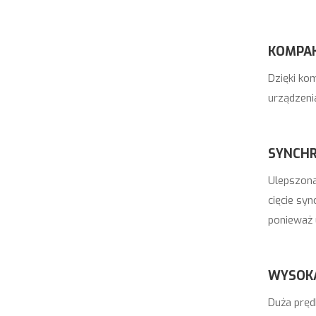
KOMPA
Dzięki ko
urządzenia
SYNCHR
Ulepszona
cięcie syn
ponieważ 
WYSOK
Duża pręd