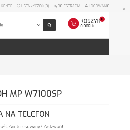
 KONTO
LISTA ŻYCZEŃ (0)
REJESTRACJA
LOGOWANIE
×
0
KOSZYK
0.00PLN
OH MP W7100SP
A NA TELEFON
ość:Zainteresowany? Zadzwoń!