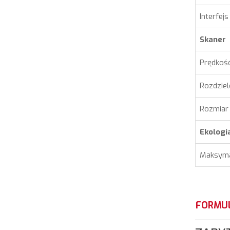
Interfejs
Skaner
Prędkoś
Rozdzie
Rozmiar 
Ekologi
Maksyma
FORMU