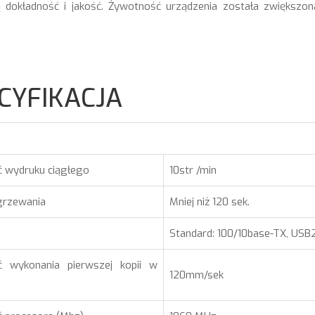
ą dokładność i jakość. Żywotność urządzenia została zwiększ
CYFIKACJA
ć wydruku ciągłego
10str /min
grzewania
Mniej niż 120 sek.
Standard: 100/10base-TX, USB2
ć wykonania pierwszej kopii w
120mm/sek