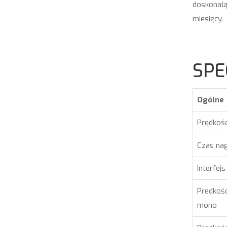
doskonał
miesięcy.
SPE
Ogólne
Prędkoś
Czas na
Interfejs
Predkoś
mono