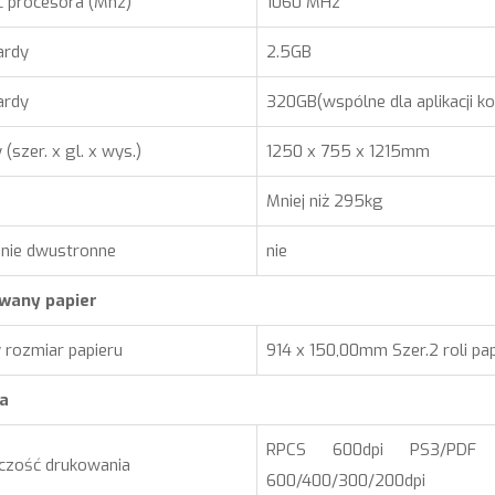
 procesora (Mhz)
1060 MHz
ardy
2.5GB
ardy
320GB(wspólne dla aplikacji ko
(szer. x gl. x wys.)
1250 x 755 x 1215mm
Mniej niż 295kg
nie dwustronne
nie
wany papier
 rozmiar papieru
914 x 150,00mm Szer.2 roli p
a
RPCS 600dpi PS3/PDF 6
czość drukowania
600/400/300/200dpi