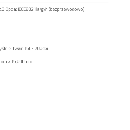
.0 Opcja: IEEE802.11a/g/n (bezprzewodowo)
lnie Twain 150-1200dpi
.4mm x 15,000mm