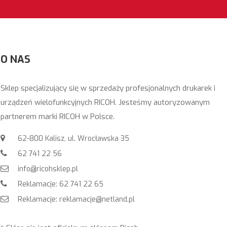
O NAS
Sklep specjalizujący się w sprzedaży profesjonalnych drukarek i
urządzeń wielofunkcyjnych RICOH. Jesteśmy autoryzowanym
partnerem marki RICOH w Polsce.
62-800 Kalisz, ul. Wrocławska 35
62 741 22 56
info@ricohsklep.pl
Reklamacje: 62 741 22 65
Reklamacje: reklamacje@netland.pl